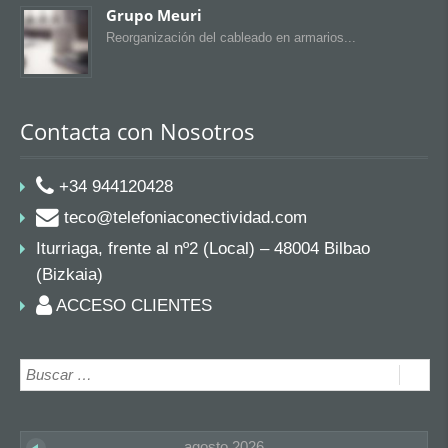
Grupo Meuri
Reorganización del cableado en armarios
Contacta con Nosotros
+34 944120428
teco@telefoniaconectividad.com
Iturriaga, frente al nº2 (Local) – 48004 Bilbao
(Bizkaia)
ACCESO CLIENTES
agosto 2026