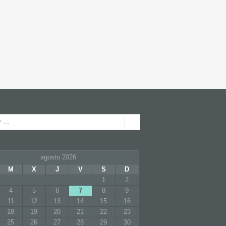
y and smart admin! All features working out of
 really slick to use all these elements in page
o far!
agosto 2026
M
X
J
V
S
D
1
2
4
5
6
7
8
9
11
12
13
14
15
16
18
19
20
21
22
23
25
26
27
28
29
30