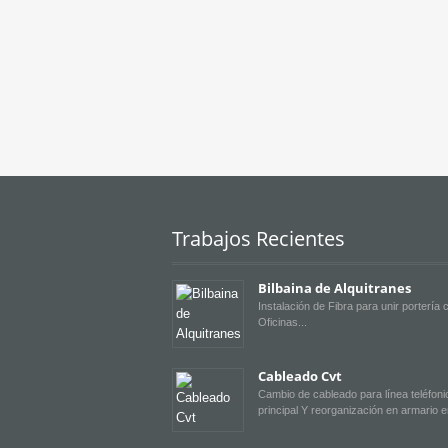
I’ve set up pages for my client i
customization. You guys made a r
I’m owe you a beer now. 😉
Trabajos Recientes
Bilbaina de Alquitranes
Instalación de Fibra para unir portería 
Oficinas
Cableado Cvt
Cambio de cableado para línea teléfoni
principal Y reorganización en armario 