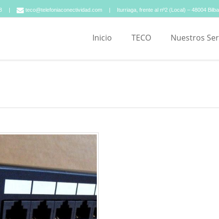
8
teco@telefoniaconectividad.com
Iturriaga, frente al nº2 (Local) – 48004 Bilb
Inicio
TECO
Nuestros Ser