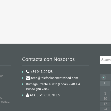
n pretty short time with advanced
Such a revolutionar
eally great work here! Looks like
the box and it feels
builder. Great work s
Contacta con Nosotros
+34 944120428
con
teco@telefoniaconectividad.com
L
Iturriaga, frente al nº2 (Local) – 48004
Bilbao (Bizkaia)
3
ACCESO CLIENTES
ca
10
entrada
17
24