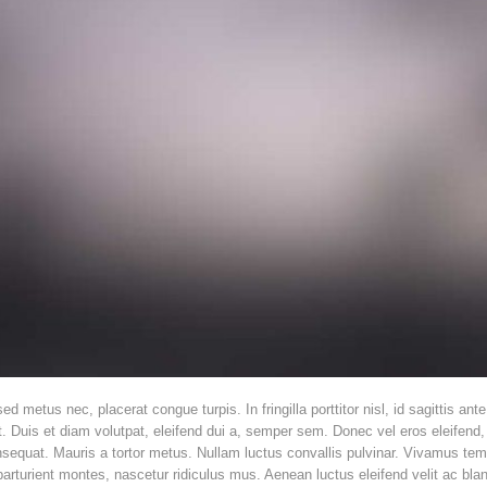
d metus nec, placerat congue turpis. In fringilla porttitor nisl, id sagittis ant
 ut. Duis et diam volutpat, eleifend dui a, semper sem. Donec vel eros eleifend
nsequat. Mauris a tortor metus. Nullam luctus convallis pulvinar. Vivamus te
arturient montes, nascetur ridiculus mus. Aenean luctus eleifend velit ac blan