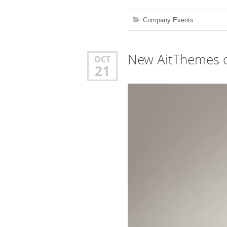
Company Events
New AitThemes o
OCT
21