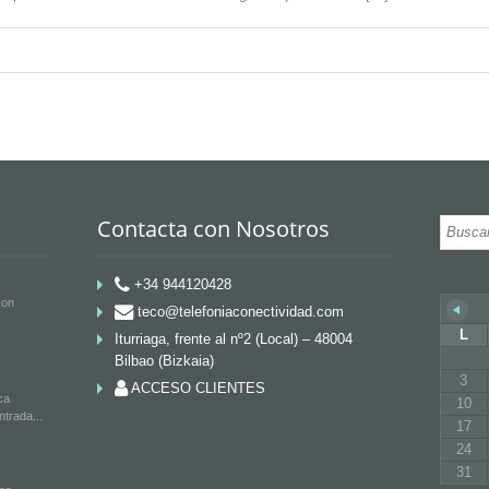
Contacta con Nosotros
+34 944120428
con
teco@telefoniaconectividad.com
L
Iturriaga, frente al nº2 (Local) – 48004
Bilbao (Bizkaia)
3
ACCESO CLIENTES
ca
10
entrada
17
24
31