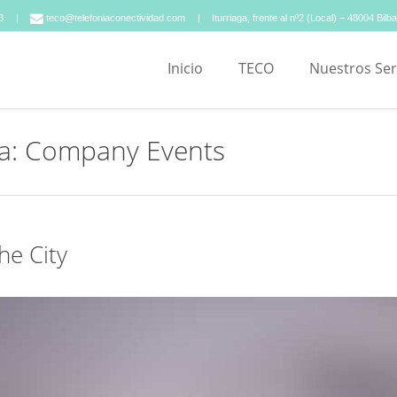
8
teco@telefoniaconectividad.com
Iturriaga, frente al nº2 (Local) – 48004 Bilb
Inicio
TECO
Nuestros Ser
ía: Company Events
he City