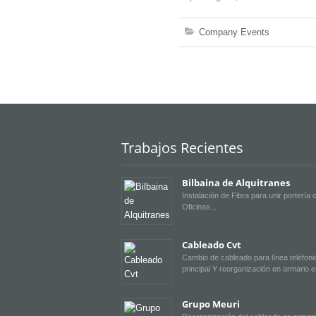
Company Events
Trabajos Recientes
Bilbaina de Alquitranes
Instalación de Fibra para unir portería 
Oficinas
Cableado Cvt
Cambio de cableado para línea teléfoni
principal Y reorganización en armario 
Grupo Meuri