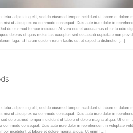
ctetur adipisicing elit, sed do eiusmod tempor incididunt ut labore et dolore
is nisi ut aliquip ex ea commodo consequat. Duis aute irure dolor in reprehende
 Ded do eiusmod tempor incididunt At vero eos et accusamus et iusto odio dig
 quos dolores et quas molestias excepturi sint occaecati cupiditate non provide
dolorum fuga. Et harum quidem rerum facilis est et expedita distinctio. […]
ods
ctetur adipisicing elit, sed do eiusmod tempor incididunt ut labore et dolore
is nisi ut aliquip ex ea commodo consequat. Duis aute irure dolor in reprehende
t, sed do eiusmod tempor incididunt ut labore et dolore magna aliqua. Ut enim
 ea commodo consequat. Duis aute irure dolor in reprehenderit in voluptate vel
empor incididunt ut labore et dolore magna aliqua. Ut enim […]