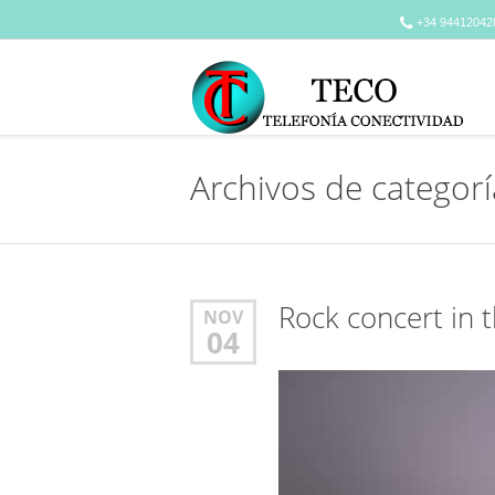
+34 94412042
Archivos de categor
Rock concert in t
NOV
04