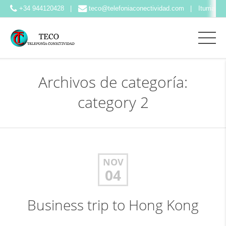
+34 944120428
teco@telefoniaconectividad.com
Iturriaga,
Archivos de categoría:
category 2
NOV
04
Business trip to Hong Kong