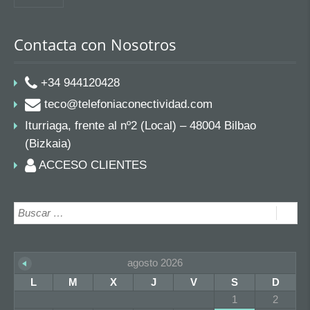
Contacta con Nosotros
+34 944120428
teco@telefoniaconectividad.com
Iturriaga, frente al nº2 (Local) – 48004 Bilbao
(Bizkaia)
ACCESO CLIENTES
agosto 2026
L
M
X
J
V
S
D
1
2